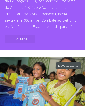
da Educação (SEC), por meio do Programa
de Atenção à Saúde e Valorização do
Professor (PASVAP), promoveu, nesta
sexta-feira (5), a live “Combate ao Bullying
e à Violência na Escola”, voltada para […]
LEIA MAIS
EDUCAÇÃO