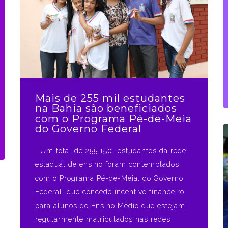
Mais de 255 mil estudantes
na Bahia são beneficiados
com o Programa Pé-de-Meia
do Governo Federal
Um total de 255.150 estudantes da rede
estadual de ensino foram contemplados
com o Programa Pé-de-Meia, do Governo
Federal, que concede incentivo financeiro
para alunos do Ensino Médio que estejam
regularmente matriculados nas redes