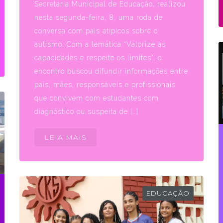
Secretaria Municipal de Educação, realizou
nesta segunda-feira, 8, uma roda de
conversa com pais atípicos sobre o
autismo. Com a temática “Valorize as
capacidades e respeite os limites”, o
encontro buscou difundir informações entre
pais, mães, responsáveis e profissionais
que convivem com estudantes com
diagnóstico ou suspeita de […]
LEIA MAIS
EDUCAÇÃO