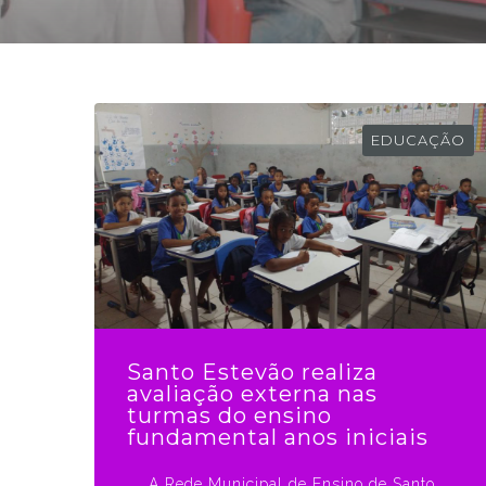
EDUCAÇÃO
Santo Estevão realiza
avaliação externa nas
turmas do ensino
fundamental anos iniciais
A Rede Municipal de Ensino de Santo