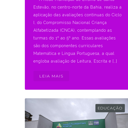
Estevão, no centro-norte da Bahia, realiza a
aplicação das avaliações contínuas do Ciclo
I, do Compromisso Nacional Criança
Alfabetizada (CNCA), contemplando as
turmas do 1º ao 5º ano. Essas avaliações
são dos componentes curriculares
Matemática e Língua Portuguesa, a qual
engloba avaliação de Leitura, Escrita e […]
LEIA MAIS
EDUCAÇÃO