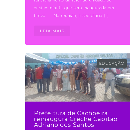
ensino infantil que será inaugurada em
breve. Na reunião, a secretária […]
LEIA MAIS
EDUCAÇÃO
Prefeitura de Cachoeira
reinaugura Creche Capitão
Adriano dos Santos