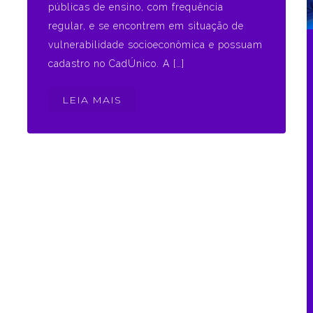
públicas de ensino, com frequência
regular, e se encontrem em situação de
vulnerabilidade socioeconômica e possuam
cadastro no CadÚnico. A […]
LEIA MAIS