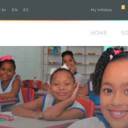
3
-br
EN
ES
My Infobox
HOME
S