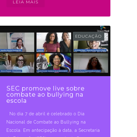
LEIA MAIS
EDUCAÇÃO
SEC promove live sobre
combate ao bullying na
escola
No dia 7 de abril é celebrado o Dia
Nacional de Combate ao Bullying na
Escola. Em antecipação à data, a Secretaria