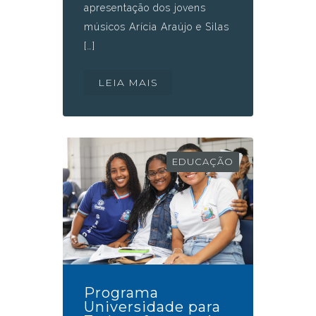
apresentação dos jovens
músicos Arícia Araújo e Silas
[…]
LEIA MAIS
EDUCAÇÃO
Programa
Universidade para