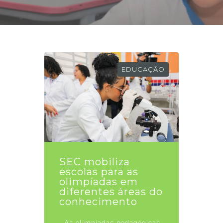
EDUCAÇÃO
SEC mobiliza
escolas para as
olimpíadas em
diferentes áreas do
conhecimento
As olimpíadas pedagógicas,