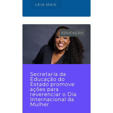
LEIA MAIS
EDUCAÇÃO
Secretaria da
Educação do
Estado promove
ações para
reverenciar o Dia
Internacional da
Mulher