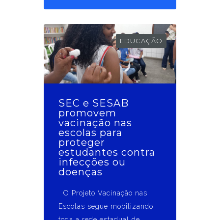
EDUCAÇÃO
SEC e SESAB
promovem
vacinação nas
escolas para
proteger
estudantes contra
infecções ou
doenças
O Projeto Vacinação nas
Escolas segue mobilizando
toda a rede estadual de