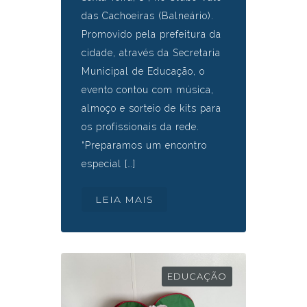
das Cachoeiras (Balneário).
Promovido pela prefeitura da
cidade, através da Secretaria
Municipal de Educação, o
evento contou com música,
almoço e sorteio de kits para
os profissionais da rede.
“Preparamos um encontro
especial […]
LEIA MAIS
EDUCAÇÃO