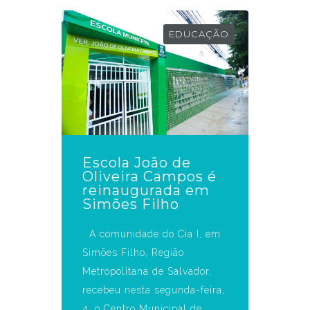
EDUCAÇÃO
Escola João de
Oliveira Campos é
reinaugurada em
Simões Filho
A comunidade do Cia I, em
Simões Filho, Região
Metropolitana de Salvador,
recebeu nesta segunda-feira,
4, o Centro Municipal de