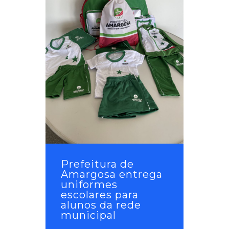
Prefeitura de
Amargosa entrega
uniformes
escolares para
alunos da rede
municipal