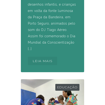
desenhos infantis, e crianças
em volta da fonte luminosa
da Praça da Bandeira, em
Porto Seguro, animados pelo
som do DJ Tiago Aéreo.
Assim foi comemorado o Dia
Mundial da Conscientização
[…]
LEIA MAIS
EDUCAÇÃO