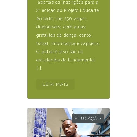
abertas as inscrições para a
2° edição do Projeto Educarte.
Ao todo, são 250 vagas
disponíveis, com aulas
gratuitas de dança, canto,
futsal, informática e capoeira.
O público alvo são os
estudantes do fundamental
[…]
LEIA MAIS
EDUCAÇÃO