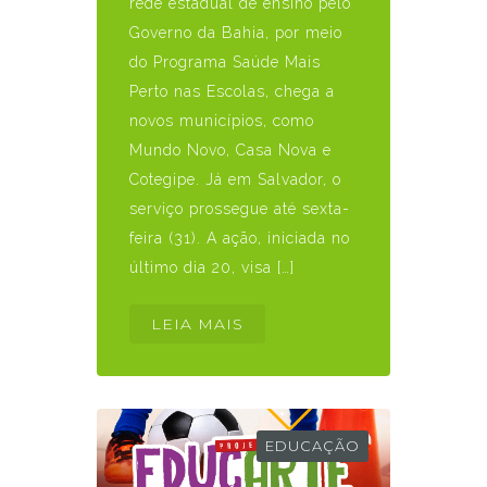
rede estadual de ensino pelo
Governo da Bahia, por meio
do Programa Saúde Mais
Perto nas Escolas, chega a
novos municípios, como
Mundo Novo, Casa Nova e
Cotegipe. Já em Salvador, o
serviço prossegue até sexta-
feira (31). A ação, iniciada no
último dia 20, visa […]
LEIA MAIS
EDUCAÇÃO