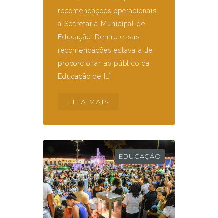
recomendações operacionais
à Secretaria Municipal de
Educação. Dentre essas
recomendações estava a de
proporcionar ao público da
Educação de […]
LEIA MAIS
EDUCAÇÃO