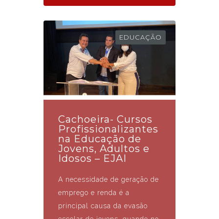
EDUCAÇÃO
Cachoeira- Cursos
Profissionalizantes
na Educação de
Jovens, Adultos e
Idosos – EJAI
A necessidade de geração de
emprego e renda é a
principal causa da evasão