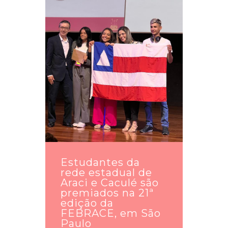
Estudantes da
rede estadual de
Araci e Caculé são
premiados na 21ª
edição da
FEBRACE, em São
Paulo