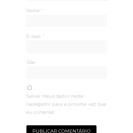
Nome
*
E-mail
*
Site
Salvar meus dados neste
navegador para a próxima vez que
eu comentar.