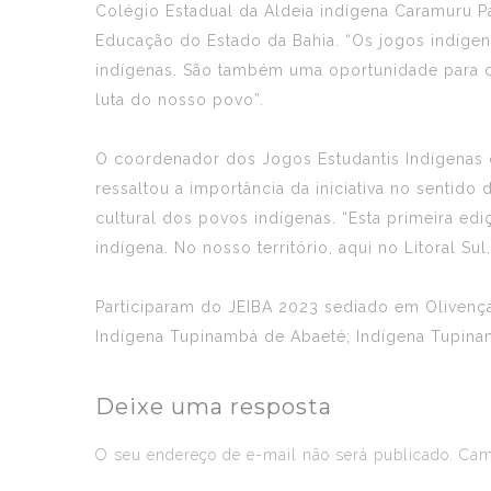
Colégio Estadual da Aldeia indígena Caramuru P
Educação do Estado da Bahia. “Os jogos indígena
indígenas. São também uma oportunidade para c
luta do nosso povo”.
O coordenador dos Jogos Estudantis Indígenas da
ressaltou a importância da iniciativa no sentido 
cultural dos povos indígenas. “Esta primeira ed
indígena. No nosso território, aqui no Litoral Su
Participaram do JEIBA 2023 sediado em Olivença
Indígena Tupinambá de Abaeté; Indígena Tupina
Deixe uma resposta
O seu endereço de e-mail não será publicado.
Camp