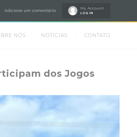
My Account
Adicione um comentário
LOG IN
OBRE NÓS
NOTÍCIAS
CONTATO
articipam dos Jogos