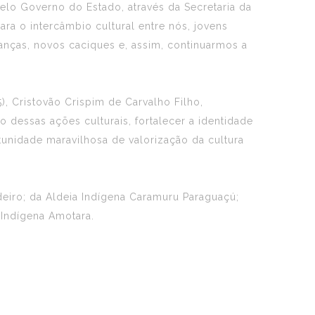
elo Governo do Estado, através da Secretaria da
ra o intercâmbio cultural entre nós, jovens
nças, novos caciques e, assim, continuarmos a
), Cristovão Crispim de Carvalho Filho,
o dessas ações culturais, fortalecer a identidade
tunidade maravilhosa de valorização da cultura
eiro; da Aldeia Indígena Caramuru Paraguaçú;
 Indígena Amotara.