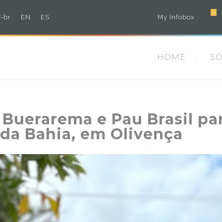
3
-br
EN
ES
My Infobox
HOME
S
, Buerarema e Pau Brasil p
 da Bahia, em Olivença