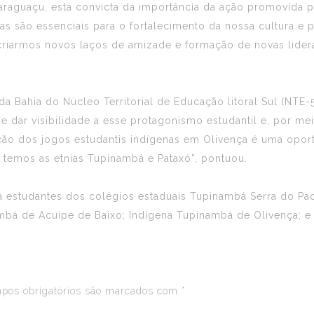
araguaçu, está convicta da importância da ação promovida p
s são essenciais para o fortalecimento da nossa cultura e pa
riarmos novos laços de amizade e formação de novas lidera
 Bahia do Núcleo Territorial de Educação litoral Sul (NTE-5
de dar visibilidade a esse protagonismo estudantil e, por mei
ição dos jogos estudantis indígenas em Olivença é uma opor
l, temos as etnias Tupinambá e Pataxó”, pontuou.
 estudantes dos colégios estaduais Tupinambá Serra do Pad
mbá de Acuipe de Baixo; Indígena Tupinambá de Olivença; e
os obrigatórios são marcados com
*