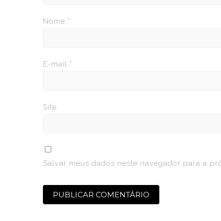
Nome
*
E-mail
*
Site
Salvar meus dados neste navegador para a pr