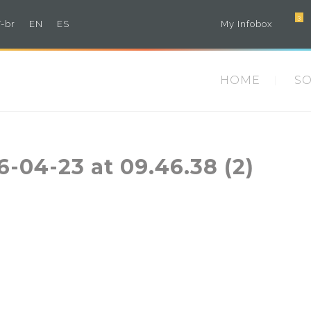
3
-br
EN
ES
My Infobox
HOME
S
04-23 at 09.46.38 (2)