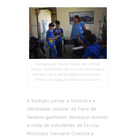
A exposição reúne obras de artistas
locais, elementos da cultura sertaneja e
referências a personagens históricos –
Fotos: Divulgação/Gabriel Calazans
A tradição junina, a história e a
identidade cultural de Feira de
Santana ganharam destaque durante
a visita de estudantes da Escola
Municipal Geovane Ciresola à