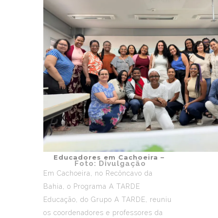
Educadores em Cachoeira –
Foto: Divulgação
Em Cachoeira, no Recôncavo da
Bahia, o
Programa A TARDE
Educação
, do Grupo A TARDE, reuniu
os coordenadores e professores da