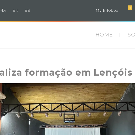
3
-br
EN
ES
My Infobox
HOME
S
aliza formação em Lençóis