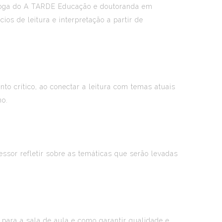
goga do
A TARDE Educação
e doutoranda em
os de leitura e interpretação a partir de
o crítico, ao conectar a leitura com temas atuais
no.
fessor refletir sobre as temáticas que serão levadas
s para a sala de aula e como garantir qualidade e