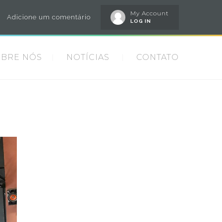
My Account
Adicione um comentário
LOG IN
OBRE NÓS
NOTÍCIAS
CONTATO