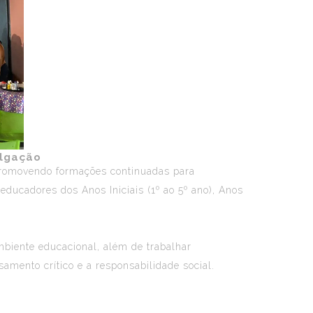
ulgação
promovendo formações continuadas para
ducadores dos Anos Iniciais (1º ao 5º ano), Anos
ambiente educacional, além de trabalhar
amento crítico e a responsabilidade social.