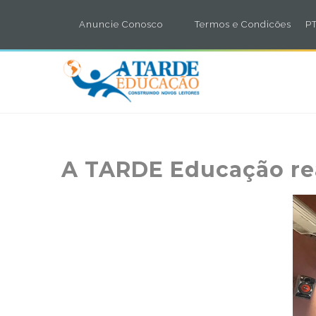
Anuncie Conosco
Termos e Condicões
PT
A TARDE Educação re