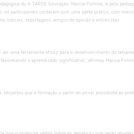
pedagógica do
A TARDE Educação
, Márcia Firmino, e pela peda
 os participantes contaram com uma parte prática, com exercíci
mo notícias, reportagens, artigos de opinião e entrevistas.
 ser uma ferramenta eficaz para o desenvolvimento do letrament
 favorecendo o aprendizado significativo”, afirmou Márcia Firmi
a, ressaltou que a formação a partir do jornal possibilita ao pro
lita que o professor reflita sobre as temáticas que serão levada