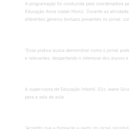
A programação foi conduzida pela coordenadora 
Educação Anna Izabel Muniz. Durante as atividades,
diferentes gêneros textuais presentes no jornal, co
“Essa prática busca demonstrar como o jornal pode
e relevantes, despertando o interesse dos alunos e
A supervisora de Educação Infantil, Elis Jeane Silv
para a sala de aula.
“Acredito que a formação a partir do jornal possibi