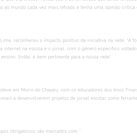
o ao mundo cada vez mais letrado e tenha uma opinião crítica e
ima, reconheceu o impacto positivo da iniciativa na rede. “A fo
a internet na escola e o jornal, com o gênero específico volta
ensino. Então, é bem pertinente para a nossa rede”.
steve em
Morro do Chapéu
, com os educadores dos Anos Finais
sionais a desenvolverem projetos de jornal escolar como ferram
os obrigatórios são marcados com
*