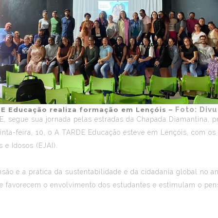
Foto: Div
E Educação realiza formação em Lençóis –
E, segue sua jornada pelas estradas da Chapada Diamantina, 
nta-feira, 10, o
A TARDE Educação
esteve em Lençóis, com os e
 e Idosos (EJAI).
nsão e a prática da sustentabilidade e da cidadania global no 
que favorecem o envolvimento dos estudantes e estimulam o pens