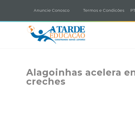
Anuncie Conosco
Termos e Condicões
PT
Alagoinhas acelera en
creches