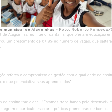
Foto: Roberto Fonseca/
e municipal de Alagoinhas –
al de
Alagoinhas
, no interior da Bahia, que ofertam educação e
istrou um crescimento de 63,8% no número de vagas, que saltar
al.
ação reforça o compromisso da gestão com a qualidade do ensi
, o que potencializa seus aprendizados”.
m do ensino tradicional. “Estamos trabalhando pelo desenvolvi
ntegram o currículo escolar a práticas promotoras de bem-estar