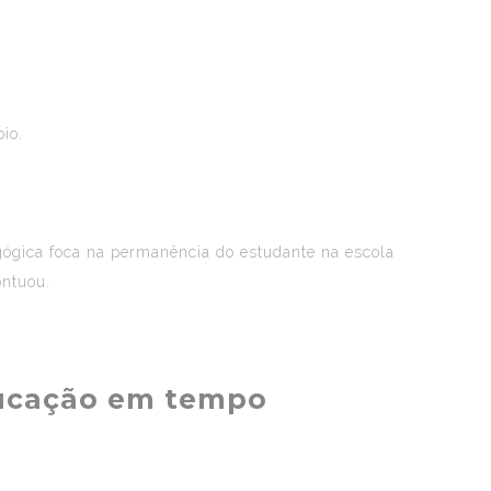
io.
gógica foca na permanência do estudante na escola
ontuou.
ducação em tempo