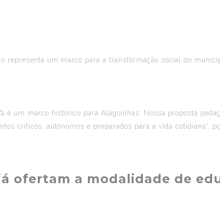
nço representa um marco para a transformação social do municíp
0% é um marco histórico para Alagoinhas. Nossa proposta peda
tos críticos, autônomos e preparados para a vida cotidiana”, p
 já ofertam a modalidade de e