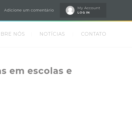
My Account
Adicione um comentário
LOG IN
OBRE NÓS
NOTÍCIAS
CONTATO
as em escolas e