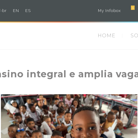
3
-br
EN
ES
My Infobox
HOME
S
sino integral e amplia vag