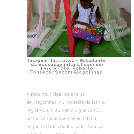
Imagem ilustrativa – Estudante
da educação infantil com um
Foto: Roberto
livro –
Fonseca/Secom Alagoinhas
A rede municipal de ensino
de Alagoinhas, no nordeste da Bahia,
registrou um aumento significativo
no índice de alfabetização infantil.
Segundo dados do Indicador Criança