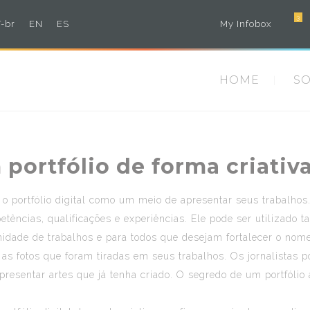
3
-br
EN
ES
My Infobox
HOME
S
portfólio de forma criativ
o portfólio digital como um meio de apresentar seus trabalhos. 
ências, qualificações e experiências. Ele pode ser utilizado t
rtunidade de trabalhos e para todos que desejam fortalecer o n
r as fotos que foram tiradas em seus trabalhos. Os
jornalistas
po
presentar artes que já tenha criado. O segredo de um portfólio 