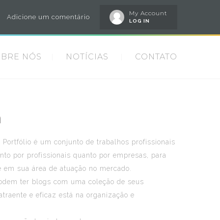
My Account
Adicione um comentário
LOG IN
OBRE NÓS
NOTÍCIAS
CONTATO
a
Portfólio é um conjunto de trabalhos profissionais
anto por profissionais quanto por empresas, para
ome em sua área de atuação no mercado.
dem ter blogs com uma coleção de seus
atraente e eficaz está na organização e