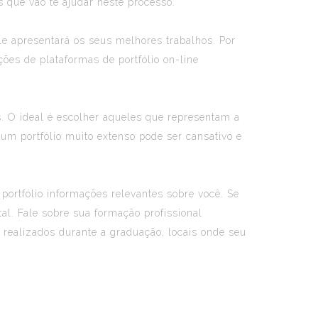
s que vão te ajudar neste processo.
le apresentará os seus melhores trabalhos. Por
ções de plataformas de portfólio on-line
es. O ideal é escolher aqueles que representam a
 um portfólio muito extenso pode ser cansativo e
 portfólio informações relevantes sobre você. Se
tal. Fale sobre sua formação profissional
s realizados durante a graduação, locais onde seu