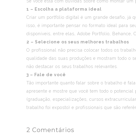
Se você está com dúvidas sobre como montar um por
1 – Escolha a plataforma ideal
Criar um portfólio digital é um grande desafio, j
isso, é importante pensar no formato ideal para se
disponíveis, entre elas, Adobe Portfolio, Behance, 
2 – Selecione os seus melhores trabalhos
O profissional não precisa colocar todos os trabal
qualidade das suas produções e mostram todo o seu 
não destacar os seus trabalhos relevantes.
3 – Fale de você
Tão importante quanto falar sobre o trabalho é fal
apresente e mostre que você tem todo o potencial p
(
graduação
, especializações, cursos extracurricul
trabalho foi exposto) e profissionais que são referê
2 Comentários