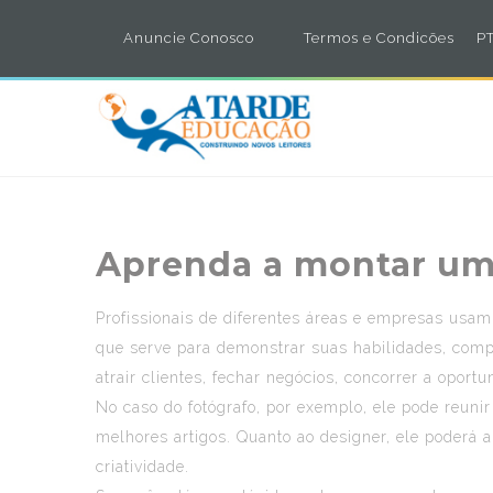
Anuncie Conosco
Termos e Condicões
PT
Aprenda a montar um 
Profissionais de diferentes áreas e empresas usam 
que serve para demonstrar suas habilidades, compet
atrair clientes, fechar negócios, concorrer a opo
No caso do fotógrafo, por exemplo, ele pode reuni
melhores artigos. Quanto ao designer, ele poderá a
criatividade.