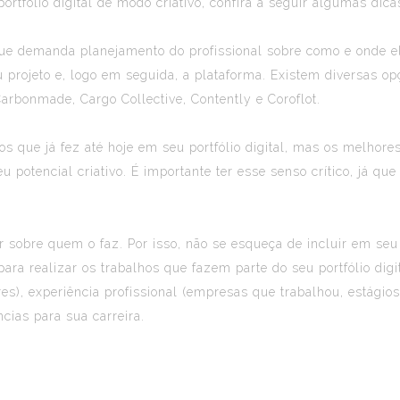
tfólio digital de modo criativo, confira a seguir algumas dica
á que demanda planejamento do profissional sobre como e onde e
u projeto e, logo em seguida, a plataforma. Existem diversas op
Carbonmade, Cargo Collective, Contently e Coroflot.
hos que já fez até hoje em seu portfólio digital, mas os melhor
potencial criativo. É importante ter esse senso crítico, já que
ar sobre quem o faz. Por isso, não se esqueça de incluir em seu
ara realizar os trabalhos que fazem parte do seu portfólio digi
ares), experiência profissional (empresas que trabalhou, estágio
ncias para sua carreira.