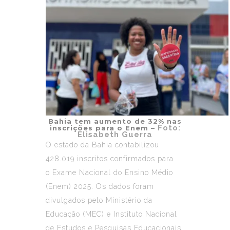
Bahia tem aumento de 32% nas
Foto:
inscrições para o Enem –
Elisabeth Guerra
O estado da Bahia contabilizou
428.019 inscritos confirmados para
o
Exame Nacional do Ensino Médio
(Enem) 2025
. Os dados foram
divulgados pelo Ministério da
Educação (MEC) e Instituto Nacional
de Estudos e Pesquisas Educacionais