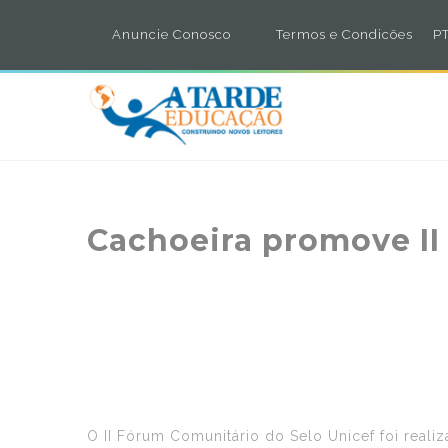
Anuncie Conosco
Termos e Condicões
PT
Cachoeira promove II
O II Fórum Comunitário do Selo Unicef foi reali