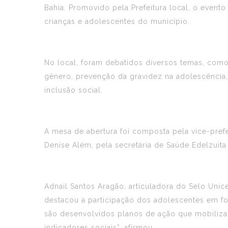
Bahia. Promovido pela Prefeitura local, o event
crianças e adolescentes do município.
No local, foram debatidos diversos temas, com
gênero, prevenção da gravidez na adolescência, 
inclusão social.
A mesa de abertura foi composta pela vice-prefei
Denise Além, pela secretária de Saúde Edelzuita
Adnail Santos Aragão, articuladora do Selo Uni
destacou a participação dos adolescentes em f
são desenvolvidos planos de ação que mobiliza
indicadores sociais”, afirmou.