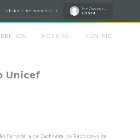
My Account
Adicione um comentário
LOG IN
OBRE NÓS
NOTÍCIAS
CONTATO
o Unicef
ção Ferroviária de Cachoeira, no Recôncavo da