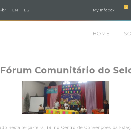
3
-br
EN
ES
My Infobox
HOME
S
 Fórum Comunitário do Sel
zado nesta terça-feira, 18, no Centro de Convenções da Esta