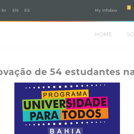
3
-br
EN
ES
My Infobox
HOME
S
ovação de 54 estudantes n