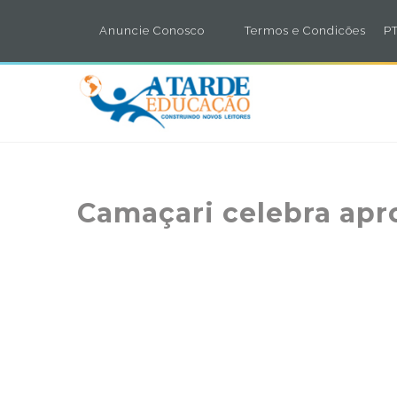
Anuncie Conosco
Termos e Condicões
PT
Camaçari celebra apr