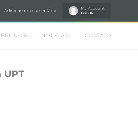
My Account
Adicione um comentário
LOG IN
OBRE NÓS
NOTÍCIAS
CONTATO
a UPT