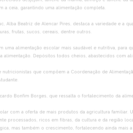
m a ceia, garantindo uma alimentação completa.
 Alba Beatriz de Alencar Pires, destaca a variedade e a qua
ras, frutas, sucos, cereais, dentre outros.
 uma alimentação escolar mais saudável e nutritiva, para 
limentação. Depósitos todos cheios, abastecidos com alim
e nutricionistas que compõem a Coordenação de Alimentaçã
studante.
 Ricardo Bonfim Borges, que ressalta o fortalecimento da ali
colar com a oferta de mais produtos da agricultura familiar
te processados, ricos em fibras, da cultura e da região lo
ica, mas também o crescimento, fortalecendo ainda mais a s