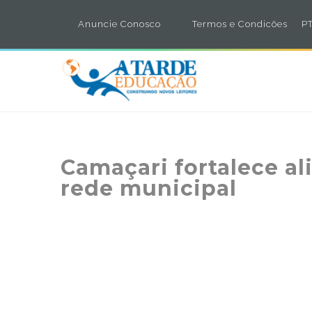
Anuncie Conosco
Termos e Condicões
PT
Camaçari fortalece al
rede municipal