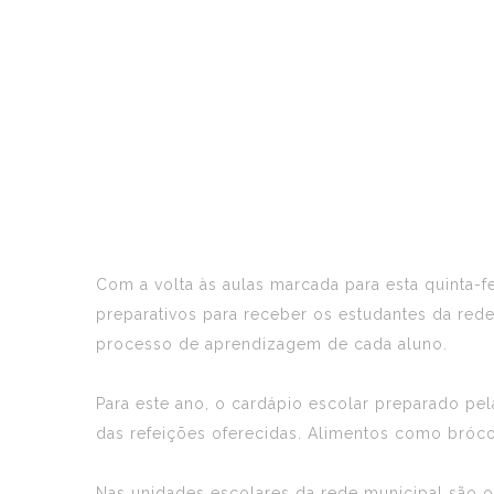
Com a volta às aulas marcada para esta quinta-fei
preparativos para receber os estudantes da rede
processo de aprendizagem de cada aluno.
Para este ano, o cardápio escolar preparado pela
das refeições oferecidas. Alimentos como brócol
Nas unidades escolares da rede municipal são o