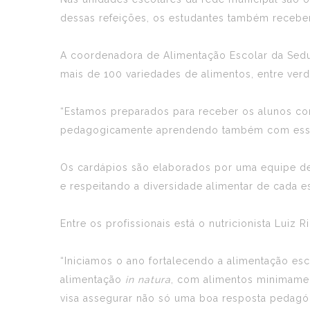
dessas refeições, os estudantes também recebe
A coordenadora de Alimentação Escolar da Seduc,
mais de 100 variedades de alimentos, entre verdu
“Estamos preparados para receber os alunos com
pedagogicamente aprendendo também com essa a
Os cardápios são elaborados por uma equipe d
e respeitando a diversidade alimentar de cada e
Entre os profissionais está o nutricionista Luiz
“Iniciamos o ano fortalecendo a alimentação es
alimentação
in natura
, com alimentos minimamen
visa assegurar não só uma boa resposta pedagóg