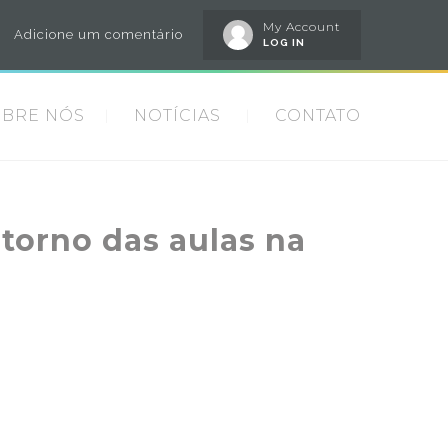
My Account
Adicione um comentário
LOG IN
OBRE NÓS
NOTÍCIAS
CONTATO
etorno das aulas na