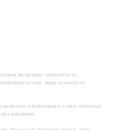
politana de Salvador, intensificou os
alimentação escolar, etapa essencial no
 ainda mais a diversidade e o valor nutricional
 dos estudantes.
rde. Nas escolas de tempo integral, além