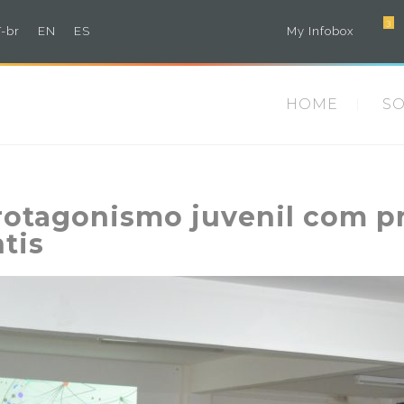
3
-br
EN
ES
My Infobox
HOME
S
protagonismo juvenil com 
tis