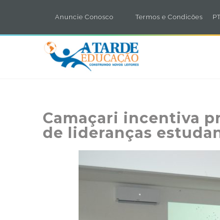
Anuncie Conosco
Termos e Condicões
PT
Camaçari incentiva 
de lideranças estudan