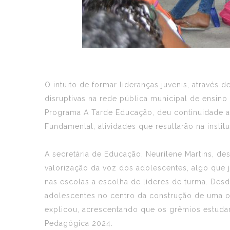
O intuito de formar lideranças juvenis, atravé
disruptivas na rede pública municipal de ensino 
Programa A Tarde Educação, deu continuidade a 
Fundamental, atividades que resultarão na inst
A secretária de Educação, Neurilene Martins, d
valorização da voz dos adolescentes, algo que j
nas escolas a escolha de líderes de turma. Des
adolescentes no centro da construção de uma ofe
explicou, acrescentando que os grêmios estudan
Pedagógica 2024.