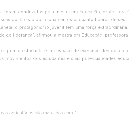
rma foram conduzidos pela mestra em Educação, professor
m suas posturas e posicionamentos enquanto líderes de seu
planeta, o protagonismo juvenil tem uma força extraordinári
de de liderança”, afirmou a mestra em Educação, professor
 grêmio estudantil é um espaço de exercício democrático d
s movimentos dos estudantes e suas potencialidades educa
os obrigatórios são marcados com
*