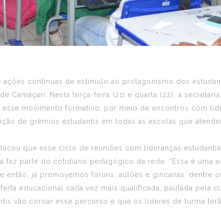
s de ações contínuas de estímulo ao protagonismo dos estuda
de Camaçari. Nesta terça-feira (21) e quarta (22), a secreta
esse movimento formativo, por meio de encontros com líder
ituição de grêmios estudantis em todas as escolas que atend
estacou que esse ciclo de reuniões com lideranças estudanti
á faz parte do cotidiano pedagógico da rede. “Essa é uma a
de então, já promovemos fóruns, aulões e gincanas, dentre 
rta educacional cada vez mais qualificada, pautada pela cul
tis vão coroar esse percurso e que os líderes de turma te