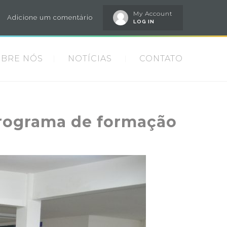
My Account
Adicione um comentário
LOG IN
OBRE NÓS
NOTÍCIAS
CONTATO
programa de formação