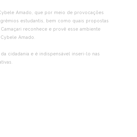
a Cybele Amado, que por meio de provocações
s grêmios estudantis, bem como quais propostas
a. Camaçari reconhece e provê esse ambiente
a Cybele Amado.
a cidadania e é indispensável inseri-lo nas
tivas.