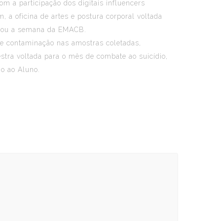
m a participação dos digitais influencers
 a oficina de artes e postura corporal voltada
arcou a semana da EMACB.
de contaminação nas amostras coletadas,
tra voltada para o mês de combate ao suicídio,
io ao Aluno.