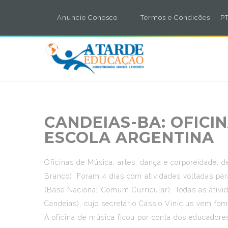
Anuncie Conosco
Termos e Condicões
PT
CANDEIAS-BA: OFICI
ESCOLA ARGENTINA
Oficinas de Música, artes, dança e corporeidade,
Branco). Foram 4 dias com atividades voltadas pa
(Base Nacional Comum Curricular). Todas as ativi
Candeias), cujo secretário Cássio Vinicius vem fom
A oficina de música ficou por conta dos educadore