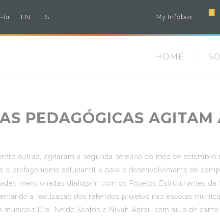
3
-br
EN
ES
My Infobox
HOME
S
NAS PEDAGÓGICAS AGITAM
 dentre outras, agitaram a segunda semana do mês de setembro
ra o protagonismo estudantil e para o desenvolvimento de com
dades mencionadas dialogam com os Projetos Estruturantes da
entando a realização dos referidos projetos nas escolas munici
s musicais Dra. Neide Santos e Nivah Abreu com aula de canto