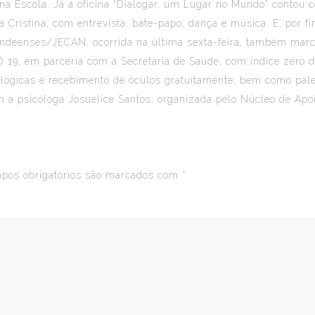
a Escola. Já a oficina “Dialogar, um Lugar no Mundo” contou co
istina, com entrevista, bate-papo, dança e música. E, por fim,
 Candeenses/JECAN, ocorrida na última sexta-feira, também m
D 19, em parceria com a Secretaria de Saúde, com índice zero 
ógicas e recebimento de óculos gratuitamente, bem como pales
 a psicóloga Josuelice Santos, organizada pelo Núcleo de Apo
os obrigatórios são marcados com
*