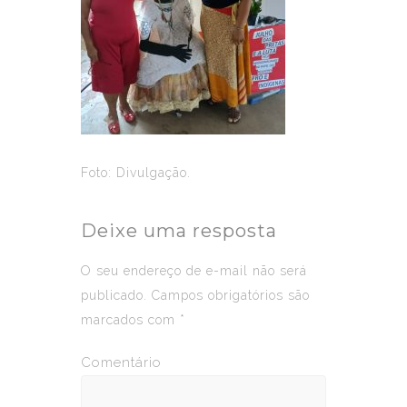
Foto: Divulgação.
Deixe uma resposta
O seu endereço de e-mail não será
publicado.
Campos obrigatórios são
marcados com
*
Comentário