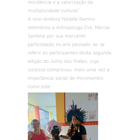
resistência e a valorização da
multiplicidade cultural”.
A vice-diretora Nildete Ramiro
relembrou a Antrópologa Dra. Marise
Santana por sua marcante
participação no ano passado, ao se
referir às participantes desta segunda
edição do Julho das Pretas, cujo
sucesso comprovou, mais uma vez a
importância social de movimentos
como este.