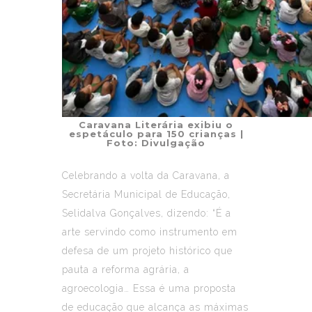
Caravana Literária exibiu o
espetáculo para 150 crianças
|
Foto: Divulgação
Celebrando a volta da Caravana, a
Secretária Municipal de Educação,
Selidalva Gonçalves, dizendo: “É a
arte servindo como instrumento em
defesa de um projeto histórico que
pauta a reforma agrária, a
agroecologia… Essa é uma proposta
de educação que alcança as máximas