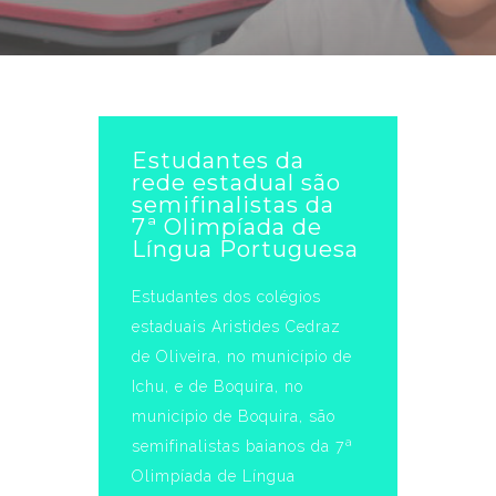
Estudantes da
rede estadual são
semifinalistas da
7ª Olimpíada de
Língua Portuguesa
Estudantes dos colégios
estaduais Aristides Cedraz
de Oliveira, no município de
Ichu, e de Boquira, no
município de Boquira, são
semifinalistas baianos da 7ª
Olimpíada de Língua