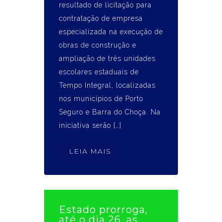
resultado de licitação para
contratação de empresa
especializada na execução de
obras de construção e
ampliação de três unidades
escolares estaduais de
Tempo Integral, localizadas
nos municípios de Porto
Seguro e Barra do Choça. Na
iniciativa serão […]
LEIA MAIS
Estado prorroga,
até o dia 26, as