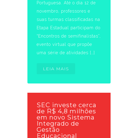
Portuguesa. Até o dia 12 de
novembro, professores e
suas turmas classificadas na
Etapa Estadual participam do
“Encontros de semifinalistas”,
evento virtual que propõe
uma série de atividades […]
LEIA MAIS
SEC investe cerca
de R$ 4,8 milhões
em novo Sistema
Integrado de
Gestão
Educacional