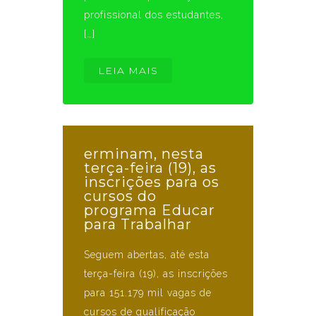
profissional dos estudantes,
[…]
LEIA MAIS
erminam, nesta
terça-feira (19), as
inscrições para os
cursos do
programa Educar
para Trabalhar
Seguem abertas, até esta
terça-feira (19), as inscrições
para 151.179 mil vagas de
cursos de qualificação