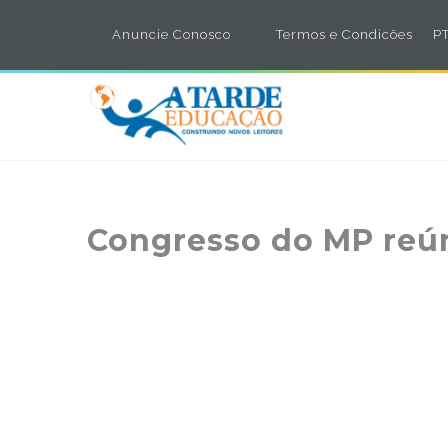
Anuncie Conosco
Termos e Condicões
PT
Congresso do MP reú