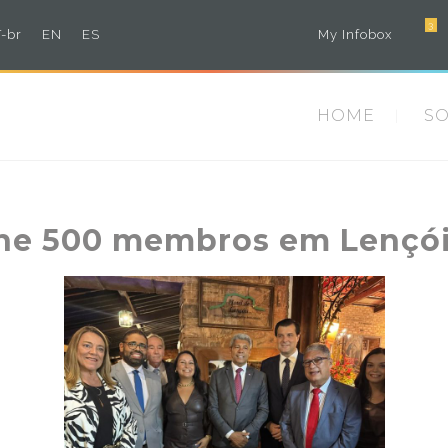
3
-br
EN
ES
My Infobox
HOME
S
ne 500 membros em Lençói