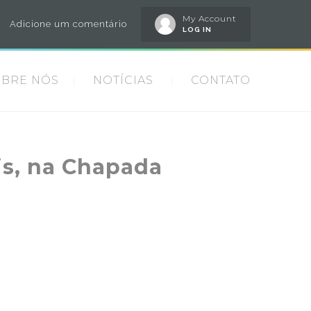
My Account
Adicione um comentário
LOG IN
OBRE NÓS
NOTÍCIAS
CONTATO
s, na Chapada