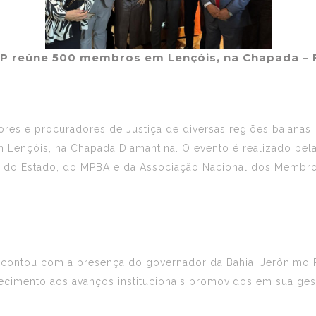
P reúne 500 membros em Lençóis, na Chapada – F
res e procuradores de Justiça de diversas regiões baianas,
em Lençóis, na Chapada Diamantina. O evento é realizado pel
 do Estado, do MPBA e da Associação Nacional dos Membros
28, contou com a presença do governador da Bahia, Jerônim
imento aos avanços institucionais promovidos em sua gest