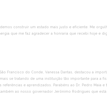
demos construir um estado mais justo e eficiente. Me orgulh
energia que me faz agradecer a honraria que recebi hoje e d
ão Francisco do Conde, Vanessa Dantas, destacou a importân
mais se tratando de uma instituição tão importante para a f
referências e aprendizados. Parabéns ao Dr. Pedro Maia e
ns também ao nosso governador Jerônimo Rodrigues que est