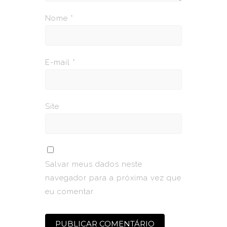
Nome
*
E-mail
*
Site
Salvar meus dados neste
navegador para a próxima vez que
eu comentar.