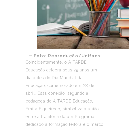
–
Foto: Reprodução/Unifacs
Coincidentemente, o A TARDE
Educação celebra seus 29 anos um
dia antes do Dia Mundial da
Educação, comemorado em 28 de
abril. Essa conexão, segundo a
pedagoga do A TARDE Educação,
Emily Figueiredo, simboliza a união
entre a trajetória de um Programa
dedicado à formação leitora e o marco