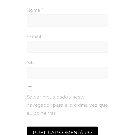
Nome
*
E-mail
*
Site
Salvar meus dados neste
navegador para a próxima vez que
eu comentar.