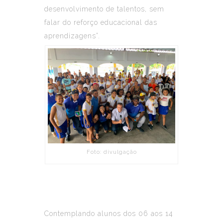
desenvolvimento de talentos, sem
falar do reforço educacional das
aprendizagens”.
Foto: divulgação
Contemplando alunos dos 06 aos 14