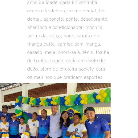
anos de idade, cada kit continha
escova de dentes, creme dental, fio
dental, sabonete, pente, desodorante,
shampoo e condicionador, mochila,
bermuda, calça, boné, camisa de
manga curta, camisa sem manga,
casaco, meia, short-saia, tênis, toalha
de banho, sunga, maiô e chinelo de
dedo, além de chuteira society para
os meninos que praticam esportes.