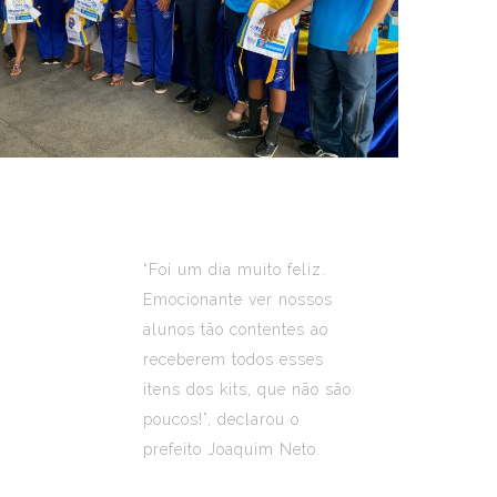
“Foi um dia muito feliz.
Emocionante ver nossos
alunos tão contentes ao
receberem todos esses
itens dos kits, que não são
poucos!”, declarou o
prefeito Joaquim Neto.