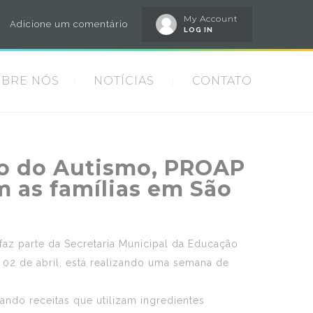
My Account
Adicione um comentário
LOG IN
OBRE NÓS
NOTÍCIAS
CONTATO
ão do Autismo, PROAP
m as famílias em São
z parte da Secretaria Municipal da Educação
 02 de abril, está realizando uma semana de
ando receitas que utilizam ingredientes