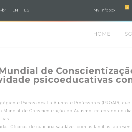
3
-br
EN
ES
My Infobox
HOME
S
 Mundial de Conscientizaç
ividade psicoeducativas co
ico e Psicossocial a Alunos e Professores (PROAP), que fa
a Mundial de Conscientização do Autismo, celebrado no dia
lias.
as Oficinas de culinária saudável com as famílias, apresent