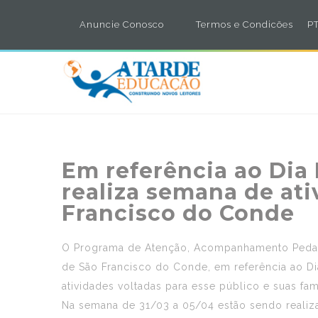
Anuncie Conosco
Termos e Condicões
PT
Em referência ao Dia
realiza semana de at
Francisco do Conde
O Programa de Atenção, Acompanhamento Pedagóg
de São Francisco do Conde, em referência ao Di
atividades voltadas para esse público e suas famí
Na semana de 31/03 a 05/04 estão sendo realizad