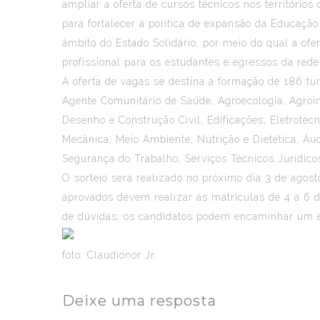
ampliar a oferta de cursos técnicos nos territóri
para fortalecer a política de expansão da Educaçã
âmbito do Estado Solidário, por meio do qual a of
profissional para os estudantes e egressos da rede
A oferta de vagas se destina a formação de 186 t
Agente Comunitário de Saúde, Agroecologia, Agroin
Desenho e Construção Civil, Edificações, Eletroté
Mecânica, Meio Ambiente, Nutrição e Dietética, Á
Segurança do Trabalho, Serviços Técnicos Jurídico
O sorteio será realizado no próximo dia 3 de agos
aprovados devem realizar as matrículas de 4 a 6 
de dúvidas, os candidatos podem encaminhar um e
foto: Claudionor Jr.
Deixe uma resposta