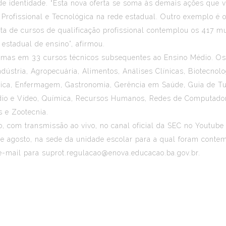
os de identidade. “Esta nova oferta se soma às demais ações qu
o Profissional e Tecnológica na rede estadual. Outro exemplo é
erta de cursos de qualificação profissional contemplou os 417 
 estadual de ensino”, afirmou.
urmas em 33 cursos técnicos subsequentes ao Ensino Médio. Os 
dústria, Agropecuária, Alimentos, Análises Clínicas, Biotecnol
cnica, Enfermagem, Gastronomia, Gerência em Saúde, Guia de Tur
udio e Vídeo, Química, Recursos Humanos, Redes de Computador
s e Zootecnia.
to, com transmissão ao vivo, no canal oficial da SEC no Youtu
de agosto, na sede da unidade escolar para a qual foram conte
-mail para suprot.regulacao@enova.educacao.ba.gov.br.