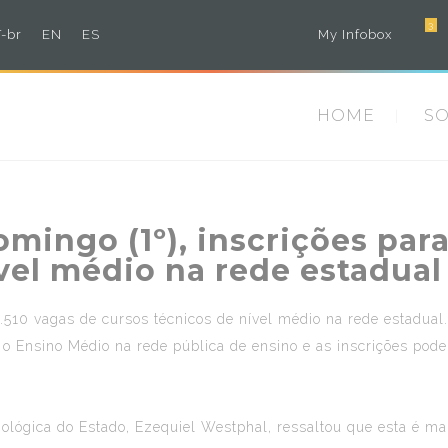
3
-br
EN
ES
My Infobox
HOME
S
mingo (1º), inscrições para
vel médio na rede estadual
6.510 vagas de cursos técnicos de nível médio na rede estadual
o Ensino Médio na rede pública de ensino e as inscrições pode
ológica do Estado, Ezequiel Westphal, ressaltou que esta é ma