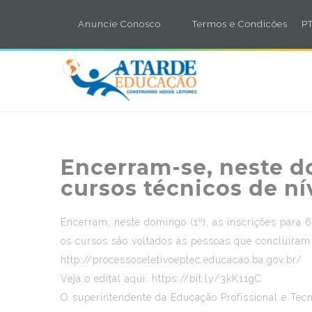
Anuncie Conosco
Termos e Condicões
PT
Encerram-se, neste do
cursos técnicos de ní
Encerram, neste domingo (1º), as inscrições para 
os cursos são voltados às pessoas que concluíram 
http://processoseletivoeptec.educacao.ba.gov.br/
Veja o edital aqui: https://bit.ly/3kK11gC
O superintendente da Educação Profissional e Tecn