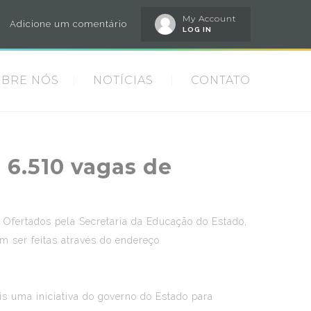
My Account
Adicione um comentário
LOG IN
OBRE NÓS
NOTÍCIAS
CONTATO
 6.510 vagas de
. Ofertados pela Secretaria da Educação do Estado,
m ser feitas através do endereço
is uma iniciativa do governo do Estado para