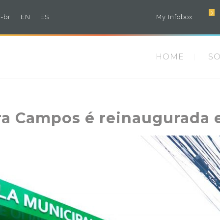
3
-br
EN
ES
My Infobox
HOME
S
ira Campos é reinaugurada 