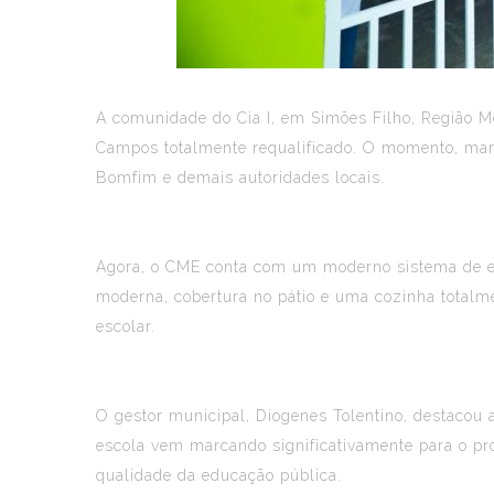
A comunidade do Cia I, em Simões Filho, Região Me
Campos totalmente requalificado. O momento, marc
Bomfim e demais autoridades locais.
Agora, o CME conta com um moderno sistema de ener
moderna, cobertura no pátio e uma cozinha total
escolar.
O gestor municipal, Diogenes Tolentino, destacou 
escola vem marcando significativamente para o pr
qualidade da educação pública.