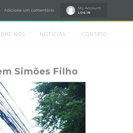
My Account
Adicione um comentário
LOG IN
OBRE NÓS
NOTÍCIAS
CONTATO
em Simões Filho