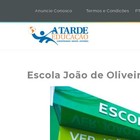
Anuncie Conosco
Termos e Condicões
PT
Escola João de Olive