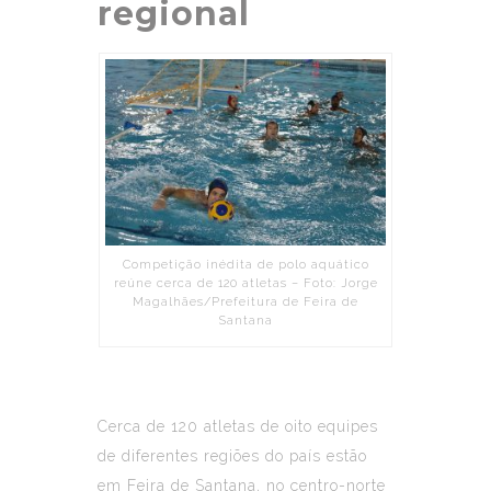
regional
Competição inédita de polo aquático
reúne cerca de 120 atletas – Foto: Jorge
Magalhães/Prefeitura de Feira de
Santana
Cerca de 120 atletas de oito equipes
de diferentes regiões do país estão
em Feira de Santana, no centro-norte