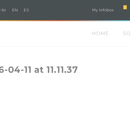
3
-br
EN
ES
My Infobox
HOME
S
4-11 at 11.11.37