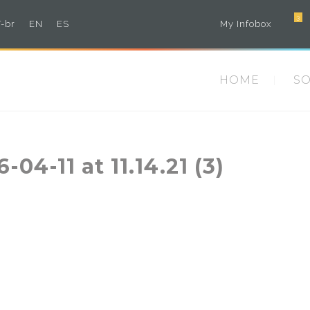
3
-br
EN
ES
My Infobox
HOME
S
4-11 at 11.14.21 (3)