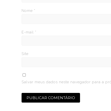
Nome
*
E-mail
*
Site
Salvar meus dados neste navegador para a pr