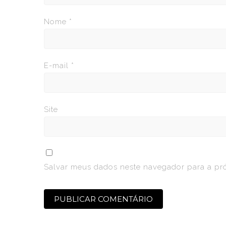
Nome
*
E-mail
*
Site
Salvar meus dados neste navegador para a pr