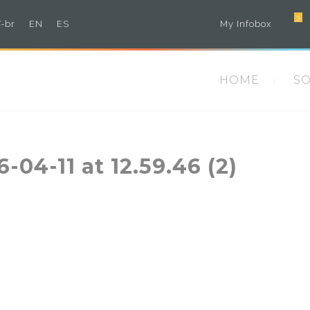
3
-br
EN
ES
My Infobox
HOME
S
4-11 at 12.59.46 (2)