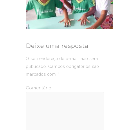
Deixe uma resposta
O seu endereço de e-mail não será
publicado.
Campos obrigatórios são
marcados com
*
Comentário