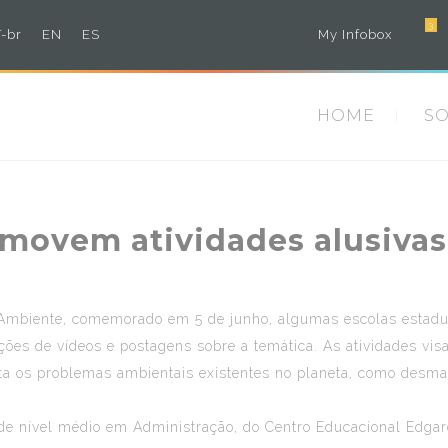
3
-br
EN
ES
My Infobox
HOME
S
omovem atividades alusivas
 Ambiente, comemorado em 5 de junho, algumas escolas estadua
uções de vídeos e postagens sobre a temática. As atividades vi
sta os problemas ambientais existentes no planeta, como desma
de nível médio em Administração, do Centro Educacional Edgard