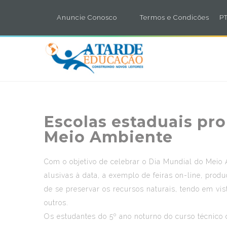
Anuncie Conosco
Termos e Condicões
PT
Escolas estaduais pr
Meio Ambiente
Com o objetivo de celebrar o Dia Mundial do Meio
alusivas à data, a exemplo de feiras on-line, prod
de se preservar os recursos naturais, tendo em vi
outros.
Os estudantes do 5º ano noturno do curso técnico 