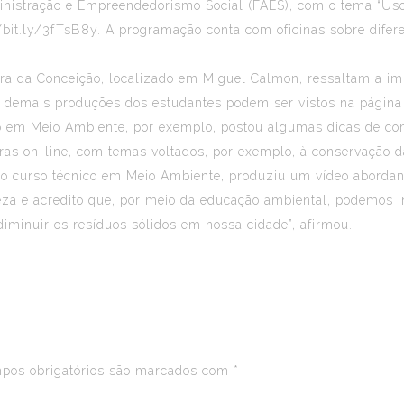
Administração e Empreendedorismo Social (FAES), com o tema “U
/bit.ly/3fTsB8y
. A programação conta com oficinas sobre difer
ra da Conceição, localizado em Miguel Calmon, ressaltam a im
 e demais produções dos estudantes podem ser vistos na págin
o em Meio Ambiente, por exemplo, postou algumas dicas de com
as on-line, com temas voltados, por exemplo, à conservação da
z o curso técnico em Meio Ambiente, produziu um vídeo aborda
a e acredito que, por meio da educação ambiental, podemos ins
diminuir os resíduos sólidos em nossa cidade”, afirmou.
os obrigatórios são marcados com
*