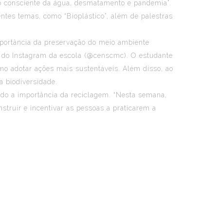
so consciente da água, desmatamento e pandemia”.
entes temas, como “Bioplástico”, além de palestras
portância da preservação do meio ambiente
a do Instagram da escola (@censcmc). O estudante
o adotar ações mais sustentáveis. Além disso, ao
 biodiversidade.
ndo a importância da reciclagem. “Nesta semana,
truir e incentivar as pessoas a praticarem a