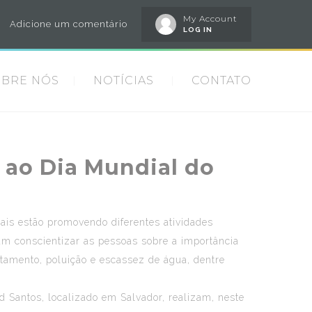
My Account
Adicione um comentário
LOG IN
OBRE NÓS
NOTÍCIAS
CONTATO
 ao Dia Mundial do
is estão promovendo diferentes atividades
sam conscientizar as pessoas sobre a importância
tamento, poluição e escassez de água, dentre
 Santos, localizado em Salvador, realizam, neste