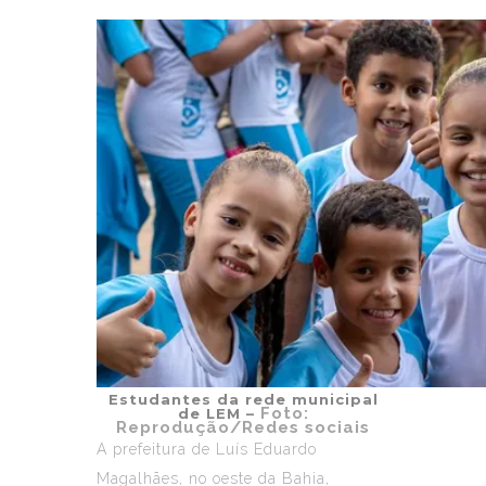
Estudantes da rede municipal
Foto:
de LEM –
Reprodução/Redes sociais
A
prefeitura de Luís Eduardo
Magalhães
, no oeste da Bahia,