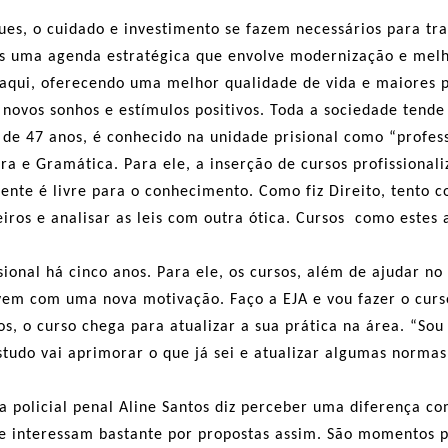
ues, o cuidado e investimento se fazem necessários para tra
os uma agenda estratégica que envolve modernização e mel
 aqui, oferecendo uma melhor qualidade de vida e maiores po
novos sonhos e estímulos positivos. Toda a sociedade tende
, de 47 anos, é conhecido na unidade prisional como “profe
ura e Gramática. Para ele, a inserção de cursos profissiona
ente é livre para o conhecimento. Como fiz Direito, tento c
iros e analisar as leis com outra ótica. Cursos como estes
risional há cinco anos. Para ele, os cursos, além de ajudar 
m com uma nova motivação. Faço a EJA e vou fazer o curso 
, o curso chega para atualizar a sua prática na área. “Sou 
studo vai aprimorar o que já sei e atualizar algumas norm
a policial penal Aline Santos diz perceber uma diferença 
 se interessam bastante por propostas assim. São momentos 