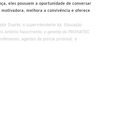
nça, eles possuem a oportunidade de conversar
é motivadora, melhora a convivência e oferece
estor Duarte; o superintendente da Educação
 Luis Antônio Nascimento; o gerente do PRONATEC
rofessores, agentes da polícia prisional e