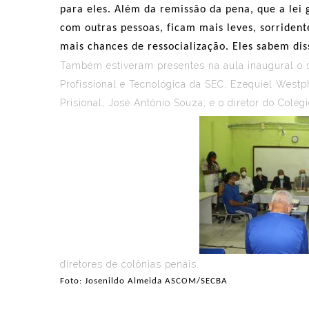
para eles. Além da remissão da pena, que a lei
com outras pessoas, ficam mais leves, sorriden
mais chances de ressocialização. Eles sabem di
Também estiveram presentes na aula inaugural o s
Profissional e Tecnológica da SEC, Ezequiel West
Prisional, José Antônio Souza; e o diretor do Colé
diretores de colônias penais.
Foto: Josenildo Almeida ASCOM/SECBA