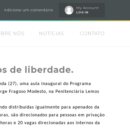
My Account
Adicione um comentário
LOG IN
OBRE NÓS
NOTÍCIAS
CONTATO
os de liberdade.
unda (27), uma aula inaugural do Programa
orge Fragoso Modesto, na Penitenciária Lemos
endo distribuídas igualmente para apenados da
oras, são direcionados para pessoas em privação
horas e 20 vagas direcionadas aos internos da