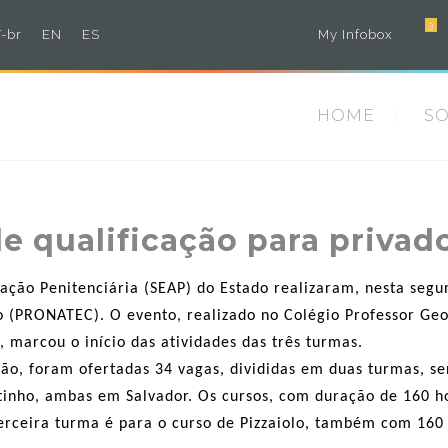
3
-br
EN
ES
My Infobox
HOME
S
de qualificação para privad
ração Penitenciária (SEAP) do Estado realizaram, nesta seg
o (PRONATEC). O evento, realizado no Colégio Professor Ge
, marcou o início das atividades das três turmas.
nsão, foram ofertadas 34 vagas, divididas em duas turmas, s
tinho, ambas em Salvador. Os cursos, com duração de 160 h
erceira turma é para o curso de Pizzaiolo, também com 160 