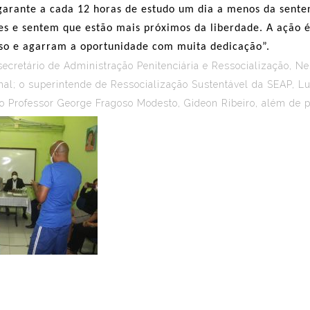
 garante a cada 12 horas de estudo um dia a menos da sente
tes e sentem que estão mais próximos da liberdade. A ação 
sso e agarram a oportunidade com muita dedicação”.
ecretário de Administração Penitenciária e Ressocialização, N
phal; o superintende de Ressocialização Sustentável da SEAP,
gio Professor George Fragoso Modesto, Gideon Ribeiro, além de p