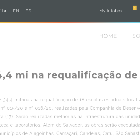
3
-br
EN
ES
My Infobox
HOME
S
,4 mi na requalificação de 
 34,4 milhões na requalificação de 18 escolas estaduais locali
es de nº 015/20 e nº 016/20, realizadas pela Companhia de Des
ra (17). Serão realizadas melhorias na infraestrutura das unida
ioteca e laboratórios. Além de Salvador, as obras serão executa
unicípios de Alagoinhas, Camaçari, Candeias, Catu, São Sebast