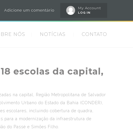
My Account
Adicione um comentário
LOG IN
OBRE NÓS
NOTÍCIAS
CONTATO
18 escolas da capital,
zadas na capital, Região Metropolitana de Salvador
envolvimento Urbano do Estado da Bahia (CONDER),
des escolares, incluindo cobertura de quadra,
das para a modernização da infraestrutura de
ião do Passé e Simões Filho.