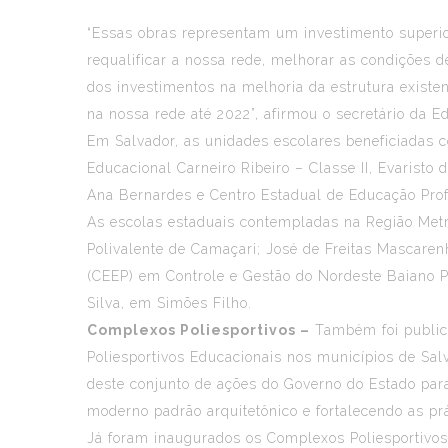
“Essas obras representam um investimento superio
requalificar a nossa rede, melhorar as condições 
dos investimentos na melhoria da estrutura exist
na nossa rede até 2022”, afirmou o secretário da 
Em Salvador, as unidades escolares beneficiadas c
Educacional Carneiro Ribeiro – Classe II, Evarist
Ana Bernardes e Centro Estadual de Educação Prof
As escolas estaduais contempladas na Região Metro
Polivalente de Camaçari; José de Freitas Mascaren
(CEEP) em Controle e Gestão do Nordeste Baiano Pe
Silva, em Simões Filho.
Complexos Poliesportivos –
Também foi publicad
Poliesportivos Educacionais nos municípios de Sal
deste conjunto de ações do Governo do Estado para 
moderno padrão arquitetônico e fortalecendo as prát
Já foram inaugurados os Complexos Poliesportivos