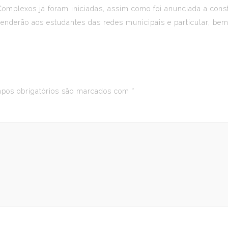
os Complexos já foram iniciadas, assim como foi anunciada a c
tenderão aos estudantes das redes municipais e particular, be
os obrigatórios são marcados com
*