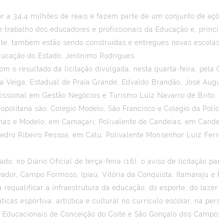
r a 34,4 milhões de reais e fazem parte de um conjunto de aç
de trabalho dos educadores e profissionais da Educação e, pri
ente, também estão sendo construídas e entregues novas escola
Educação do Estado, Jerônimo Rodrigues.
om o resultado da licitação divulgada, nesta quarta-feira, pel
o da Veiga, Estadual de Praia Grande, Edvaldo Brandão, José Au
issional em Gestão Negócios e Turismo Luiz Navarro de Brito.
politana são: Colégio Modelo, São Francisco e Colégio da Políc
has e Modelo, em Camaçari; Polivalente de Candeias, em Cande
dro Ribeiro Pessoa, em Catu; Polivalente Monsenhor Luiz Ferre
o, no Diário Oficial de terça-feira (16), o aviso de licitação 
vador, Campo Formoso, Ipiaú, Vitória da Conquista, Itamaraju e
requalificar a infraestrutura da educação, do esporte, do laze
icas esportiva, artística e cultural no currículo escolar, na pe
 Educacionais de Conceição do Coité e São Gonçalo dos Campos.