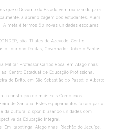
ões que o Governo do Estado vem realizando para
ncipalmente, a aprendizagem dos estudantes. Além
s. A meta é termos 60 novas unidades escolares
a CONDER, são: Thales de Azevedo, Centro
gusto Tourinho Dantas, Governador Roberto Santos,
ia Militar Professor Carlos Rosa, em Alagoinhas;
ias; Centro Estadual de Educação Profissional
ira de Brito, em São Sebastião do Passé; e Alberto
para a construção de mais seis Complexos
 Feira de Santana. Estes equipamentos fazem parte
r e da cultura, disponibilizando unidades com
rspectiva da Educação Integral.
 Em Itapetinga, Alagoinhas, Riachão do Jacuípe,