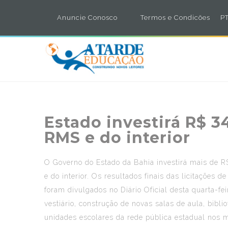
Anuncie Conosco
Termos e Condicões
PT
Estado investirá R$ 34
RMS e do interior
O Governo do Estado da Bahia investirá mais de R$
e do interior. Os resultados finais das licitaçõ
foram divulgados no Diário Oficial desta quarta-fei
vestiário, construção de novas salas de aula, bibl
unidades escolares da rede pública estadual nos m