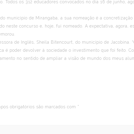
o. Todos os 312 educadores convocados no dia 16 de junho, ago
do município de Mirangaba, a sua nomeação é a concretização 
do neste concurso e, hoje, fui nomeado. A expectativa, agora, 
memorou.
sora de Inglês, Sheila Bitencourt, do município de Jacobina. 
ica é poder devolver à sociedade o investimento que foi feito.
mento no sentido de ampliar a visão de mundo dos meus aluno
os obrigatórios são marcados com
*