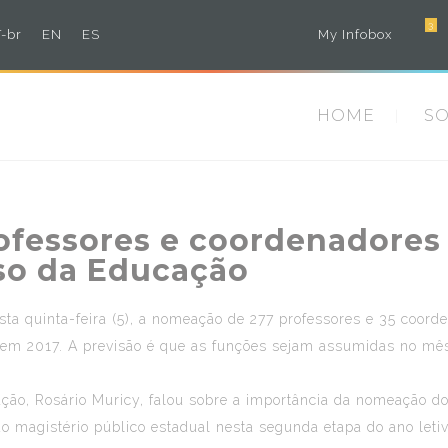
3
-br
EN
ES
My Infobox
HOME
S
ofessores e coordenadore
so da Educação
sta quinta-feira (5), a nomeação de 277 professores e 35 coord
 em 2017. A previsão é que as funções sejam assumidas no mês
o, Rosário Muricy, falou sobre a importância da nomeação do
o magistério público estadual nesta segunda etapa do ano leti