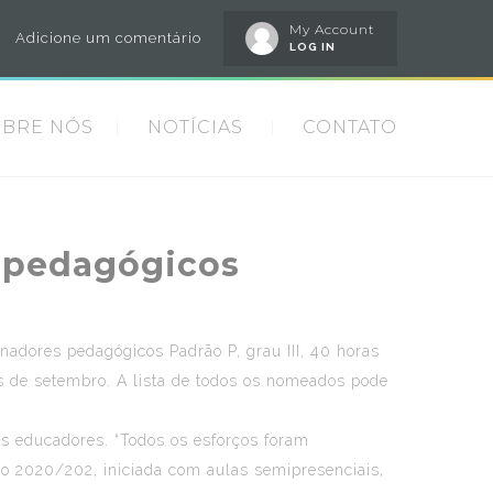
My Account
Adicione um comentário
LOG IN
OBRE NÓS
NOTÍCIAS
CONTATO
s pedagógicos
enadores pedagógicos Padrão P, grau III, 40 horas
 de setembro. A lista de todos os nomeados pode
s educadores. “Todos os esforços foram
vo 2020/202, iniciada com aulas semipresenciais,