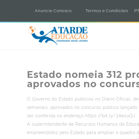
Anuncie Conosco
Termos e Condicões
PT
Estado nomeia 312 pr
aprovados no concur
O Governo do Estado publicou no Diário Oficial, de
semanais, aprovados no concurso público lançado
ser conferida no endereço
https://bit.ly/3AexuQJ
.
A superintendente de Recursos Humanos da Educaçã
empreendidos pelo Estado para ampliar o quadro d