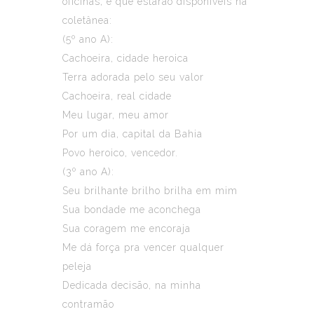
oficinas, e que estarão disponíveis na
coletânea:
(5º ano A):
Cachoeira, cidade heroica
Terra adorada pelo seu valor
Cachoeira, real cidade
Meu lugar, meu amor
Por um dia, capital da Bahia
Povo heroico, vencedor.
(3º ano A):
Seu brilhante brilho brilha em mim
Sua bondade me aconchega
Sua coragem me encoraja
Me dá força pra vencer qualquer
peleja
Dedicada decisão, na minha
contramão