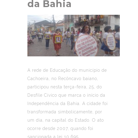
da Bahia
A rede de Educação do município de
Cachoeira, no Recôncavo baiano,
participou nesta terça-feira, 25, do
Desfile Cívico que marca o início da
Independência da Bahia. A cidade foi
transformada simbolicamente, por
um dia, na capital do Estado. O ato
ocorre desde 2007, quando foi
sancionada a lei 10.695.