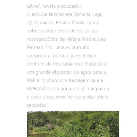
letivo”, revela o educador.
A estudante Graciele Santana Lago,
15, 1º ano do Ensino Médio, falou
sobre a experiência de visitar as
represas Boca do Mato e Riacho das
Palmas. “Foi uma aula muito
importante, porque acredito que
nenhum de nós sabia que Maracás é
um grande dispersor de água para a
Bahia. Visitamos a barragem que a
EMBASA capta água e distribui para a
cidade e podemos ver de perto todo o
processo”.