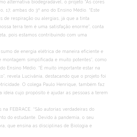
mo alternativa biodegradável, o projeto “As cores
o, 17, ambas do 3º ano do Ensino Médio. “Este
e respiração ou alergias, já que a tinta
nossa terra tem é uma satisfação enorme”, conta
neta, pois estamos contribuindo com uma
sumo de energia elétrica de maneira eficiente e
 de montagem simplificada e muito potentes”, como
do Ensino Médio. “É muito importante estar na
, revela Lucivânia, destacando que o projeto foi
letricidade. O colega Paulo Henrique, também faz
 ideia cujo propósito é ajudar as pessoas a terem
as na FEBRACE. “São autorias verdadeiras do
nto do estudante. Devido à pandemia, o seu
a, que ensina as disciplinas de Biologia e