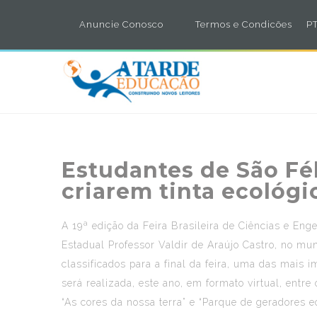
Anuncie Conosco
Termos e Condicões
PT
Estudantes de São Fél
criarem tinta ecológi
A 19ª edição da Feira Brasileira de Ciências e Eng
Estadual Professor Valdir de Araújo Castro, no mun
classificados para a final da feira, uma das mais
será realizada, este ano, em formato virtual, entre
“As cores da nossa terra” e “Parque de geradores e