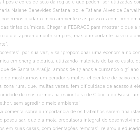
os tipos e cores de solo da região e que podem ser utilizadas co
Maria Naiane Benevides Santana, 20, e Tatiane Alves de Carvalh
 podermos ajudar o meio ambiente e as pessoas com problemas d
 das tintas químicas. Chegar à FEBRACE para mostrar o que a 
rojeto é, aparentemente simples, mas é importante para o pla
te”.
otentes”, por sua vez, visa “proporcionar uma economia no con
nica em energia elétrica, utilizando materiais de baixo custo,
ique de Santana Araújo, ambos de 17 anos e cursando o 3º ano 
 de mostrarmos um gerador simples, eficiente e de baixo custo”
da zona rural que, muitas vezes, tem dificuldade de acesso à e
tunidade de mostrarmos na maior feira de Ciência do Brasil uma
elhor, sem agredir o meio ambiente”.
a comenta sobre a importância de os trabalhos serem finalist
e pesquisar, que é a mola propulsora integral do desenvolvime
os em suas casas, com orientações remotas”, relatou a educador