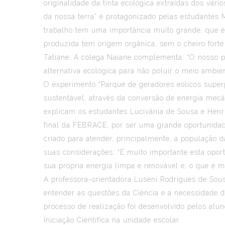
originalidade da tinta ecológica extraídas dos vári
da nossa terra” é protagonizado pelas estudantes 
trabalho tem uma importância muito grande, que é
produzida tem origem orgânica, sem o cheiro forte
Tatiane. A colega Naiane complementa: “O nosso p
alternativa ecológica para não poluir o meio ambien
O experimento “Parque de geradores eólicos superp
sustentável, através da conversão de energia mecâ
explicam os estudantes Lucivânia de Sousa e Henr
final da FEBRACE, por ser uma grande oportunidade
criado para atender, principalmente, a população 
suas considerações: “É muito importante esta opor
sua própria energia limpa e renovável e, o que é m
A professora-orientadora Luseni Rodrigues de Sous
entender as questões da Ciência e a necessidade d
processo de realização foi desenvolvido pelos alun
Iniciação Científica na unidade escolar.