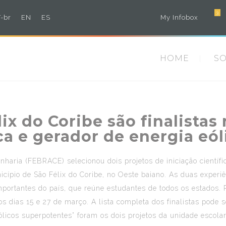
3
-br
EN
ES
My Infobox
HOME
S
ix do Coribe são finalista
ca e gerador de energia eól
enharia (FEBRACE) selecionou dois projetos de iniciação científ
icípio de São Félix do Coribe, no Oeste baiano. As duas experiê
 importantes do país, que reúne estudantes de todos os estado
 os dias 15 e 27 de março. A lista completa dos finalistas pode s
ólicos superpotentes” foram os dois projetos da unidade escola