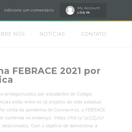
My Account
Adicione um comentário
LOG IN
OBRE NÓS
NOTÍCIAS
CONTATO
s na FEBRACE 2021 por
ica
ica protagonizados por estudantes do Colégio
ncias estão entre os 19 projetos da rede estadual
s. Por conta da pandemia do Coronavírus, a FEBRACE
er conferida no endereço: (
https://bit.ly/3cCZjJU
).
r selecionados. Com o objetivo de demonstrar a