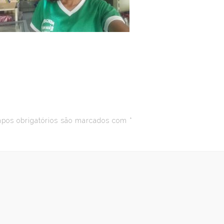
os obrigatórios são marcados com
*