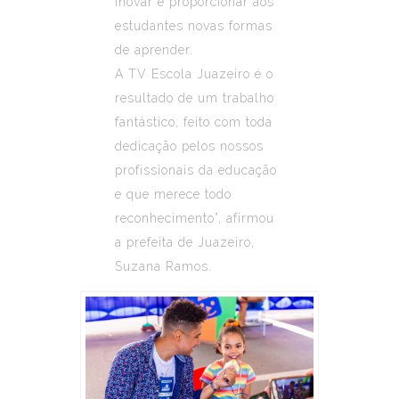
inovar e proporcionar aos
estudantes novas formas
de aprender.
A
TV
Escola
Juazeiro é o
resultado de um trabalho
fantástico, feito com toda
dedicação pelos nossos
profissionais da educação
e que merece todo
reconhecimento”, afirmou
a prefeita de Juazeiro,
Suzana Ramos.