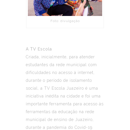
Foto: divulgação
A
TV
Escola
Criada, inicialmente, para atender
estudantes da rede municipal com
dificuldades no acesso à internet,
durante o período de isolamento
social, a
TV
Escola
Juazeiro é uma
iniciativa inédita na cidade e foi uma
importante ferramenta para acesso às
ferramentas da educação na rede
municipal de ensino de Juazeiro,
durante a pandemia do Covid-19.