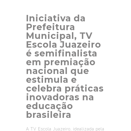
Iniciativa da
Prefeitura
Municipal, TV
Escola Juazeiro
é semifinalista
em premiação
nacional que
estimula e
celebra práticas
inovadoras na
educação
brasileira
A
TV
Escola
Juazeiro, idealizada pela