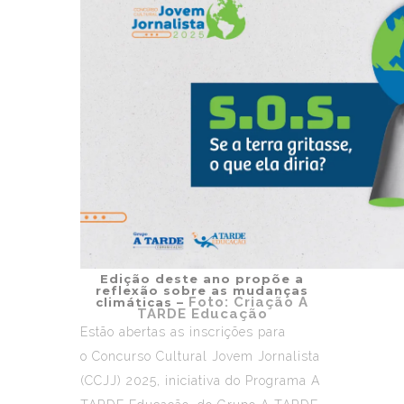
Edição deste ano propõe a
reflexão sobre as mudanças
Foto: Criação A
climáticas –
TARDE Educação
Estão abertas as inscrições para
o
Concurso Cultural Jovem Jornalista
(CCJJ) 2025
, iniciativa do
Programa A