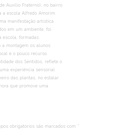
e Auxílio Fraterno), no bairro
a a escola Alfredo Amorim.
uma manifestação artística
dos em um ambiente, foi
a escola, formadas
ra a montagem os alunos
ocal e o pouco recurso
ntidade dos Sentidos, reflete o
 uma experiência sensorial
eiro das plantas, no estalar
sonora que promove uma
os obrigatórios são marcados com
*