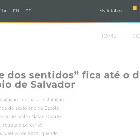
3
-br
EN
ES
My Infobox
HOME
S
e dos sentidos” fica até o 
io de Salvador
isitação interna, a instalação
unos do sexto ano da Escola
ssor de teatro Natan Duarte.
 retrata o percurso
do letivo de 2022, quando