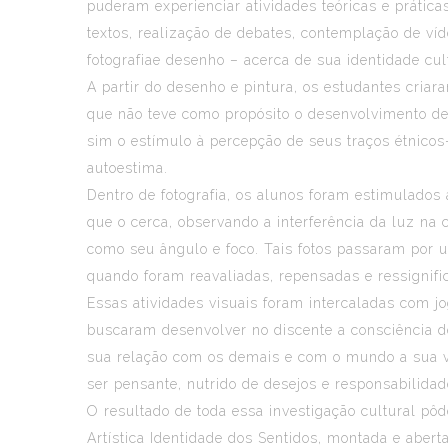
puderam experienciar atividades teóricas e prática
textos, realização de debates, contemplação de v
fotografiae desenho – acerca de sua identidade cul
A partir do desenho e pintura, os estudantes criar
que não teve como propósito o desenvolvimento d
sim o estímulo à percepção de seus traços étnicos
autoestima.
Dentro de fotografia, os alunos foram estimulados a
que o cerca, observando a interferência da luz n
como seu ângulo e foco. Tais fotos passaram por u
quando foram reavaliadas, repensadas e ressignifi
Essas atividades visuais foram intercaladas com jo
buscaram desenvolver no discente a consciência de
sua relação com os demais e com o mundo a sua v
ser pensante, nutrido de desejos e responsabilidad
O resultado de toda essa investigação cultural pôd
Artística Identidade dos Sentidos, montada e abert