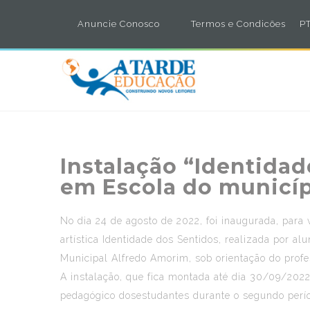
Anuncie Conosco
Termos e Condicões
PT
Instalação “Identidad
em Escola do municíp
No dia 24 de agosto de 2022, foi inaugurada, para v
artística Identidade dos Sentidos, realizada por al
Municipal Alfredo Amorim, sob orientação do profe
A instalação, que fica montada até dia 30/09/2022,
pedagógico dosestudantes durante o segundo perío