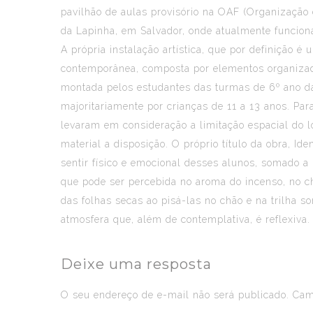
pavilhão de aulas provisório na OAF (Organização d
da Lapinha, em Salvador, onde atualmente funcion
A própria instalação artística, que por definição é 
contemporânea, composta por elementos organiza
montada pelos estudantes das turmas de 6º ano d
majoritariamente por crianças de 11 a 13 anos. Pa
levaram em consideração a limitação espacial do l
material a disposição. O próprio título da obra, Ide
sentir físico e emocional desses alunos, somado a
que pode ser percebida no aroma do incenso, no ch
das folhas secas ao pisá-las no chão e na trilha 
atmosfera que, além de contemplativa, é reflexiva.
Deixe uma resposta
O seu endereço de e-mail não será publicado.
Camp