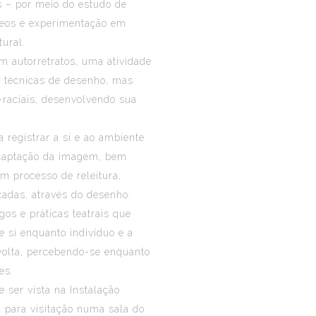
s – por meio do estudo de
ídeos e experimentação em
tural.
am autorretratos, uma atividade
e técnicas de desenho, mas
-raciais, desenvolvendo sua
 registrar a si e ao ambiente
a captação da imagem, bem
m processo de releitura,
cadas, através do desenho.
gos e práticas teatrais que
 si enquanto indivíduo e a
olta, percebendo-se enquanto
es.
e ser vista na Instalação
a para visitação numa sala do