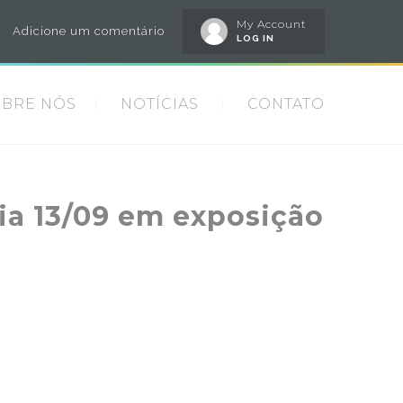
My Account
Adicione um comentário
LOG IN
OBRE NÓS
NOTÍCIAS
CONTATO
dia 13/09 em exposição