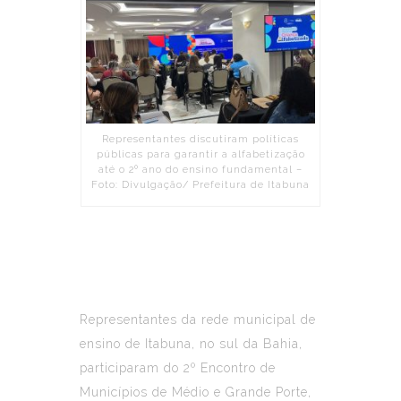
Representantes discutiram políticas
públicas para garantir a alfabetização
até o 2º ano do ensino fundamental –
Foto: Divulgação/ Prefeitura de Itabuna
Representantes da rede municipal de
ensino de Itabuna, no sul da Bahia,
participaram do 2º Encontro de
Municípios de Médio e Grande Porte,