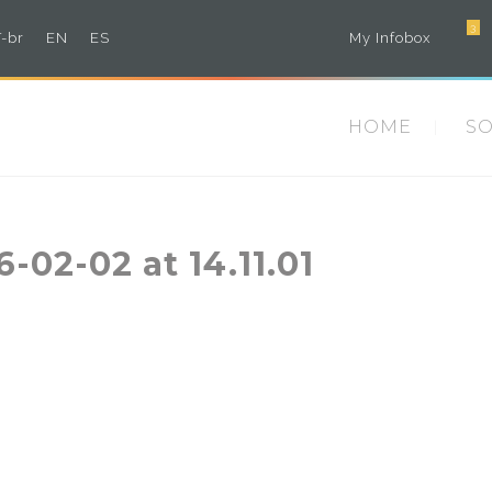
3
-br
EN
ES
My Infobox
HOME
S
02-02 at 14.11.01