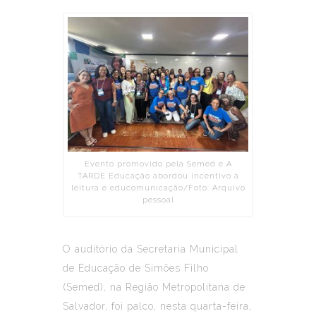
Evento promovido pela Semed e A
TARDE Educação abordou incentivo à
leitura e educomunicação/Foto: Arquivo
pessoal
O auditório da Secretaria Municipal
de Educação de Simões Filho
(Semed), na Região Metropolitana de
Salvador, foi palco, nesta quarta-feira,