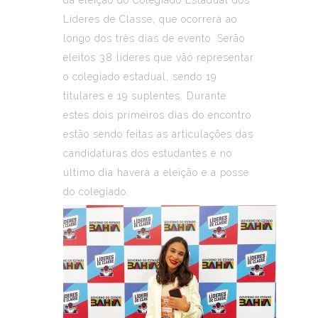
Líderes de Classe, que ocorrerá ao
longo dos três dias de evento. Serão
eleitos 38 líderes que vão representar
o colegiado estadual, sendo 19
titulares e 19 suplentes. Durante
estes dois primeiros dias do encontro
estão sendo feitas as articulações das
candidaturas dos estudantes e no
último dia haverá a eleição e a posse
do colegiado.